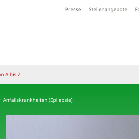
Presse
Stellenangebote
F
on A bis Z
Anfallskrankheiten (Epilepsie)